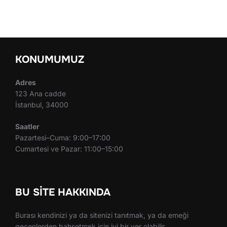
KONUMUMUZ
Adres
123 Ana cadde
İstanbul, 34000
Saatler
Pazartesi–Cuma: 9:00–17:00
Cumartesi ve Pazar: 11:00–15:00
BU SITE HAKKINDA
Burası kendinizi ya da sitenizi tanıtmak, ya da emeği
geçenlerden bahsetmek için iyi bir yer olabilir.