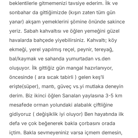
beklentilerle gitmemenizi tavsiye ederim. İlk ve
sonbahar da gittiğimizde (kışın zaten tüm gün
yanar) akşam yemeklerini şömine önünde sakince
yeriz. Sabah kahvaltısı ve öğlen yemeğini güzel
havalarda bahçede yiyebilirsiniz. Kahvaltı; köy
ekmeği, yerel yapılmış reçel, peynir, tereyağ,
bal/kaymak ve sahanda yumurtadan vs.den
oluşuyor. İlk gittiğiz gün mangal hazırlanıyor,
öncesinde ( ara sıcak tabirli ) gelen keş’li
erişte(süper), mantı, güveç vs.yi mutlaka deneyin
derim. Biz ikinci öğlen Sarıalan yaylasına 3-5 km
mesafede orman yolundaki alabalık çiftliğine
gidiyoruz ( değişiklik iyi oluyor) Ben hayatında ilk
defa ve çok beğenerek bakla çorbasını orada
içtim. Bakla sevmeyeniniz varsa içmem demesin,