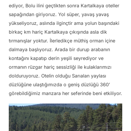
ediyor, Bolu ilini geçtikten sonra Kartalkaya oteller
sapağından giriyoruz. Yol süper, yavaş yavaş
yükseliyoruz, aslında ilginçtir ama yolun başındaki
birkaç km hariç Kartalkaya çıkışında asla dik
tırmanışlar yoktur. İlerledikçe müthiş orman içine
dalmaya başlıyoruz. Arada bir durup arabanın
kontağını kapatıp derin yeşili seyrediyor ve
ormanın rüzgar hariç sessizliği ile kulaklarımızı
dolduruyoruz. Otelin olduğu Sarıalan yaylası
düzlüğüne ulaştığımızda o geniş düzlüğü 360’
görebildiğimiz manzara her seferinde beni etkiliyor.