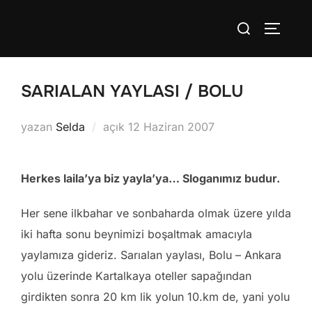
İçeriğe
Aranacak
geç
YAN ME
içerik:
SARIALAN YAYLASI / BOLU
Yayımlanma
yazan
Selda
açık
12 Haziran 2007
tarihi
Herkes laila’ya biz yayla’ya… Sloganımız budur.
Her sene ilkbahar ve sonbaharda olmak üzere yılda
iki hafta sonu beynimizi boşaltmak amacıyla
yaylamıza gideriz. Sarıalan yaylası, Bolu – Ankara
yolu üzerinde Kartalkaya oteller sapağından
girdikten sonra 20 km lik yolun 10.km de, yani yolu